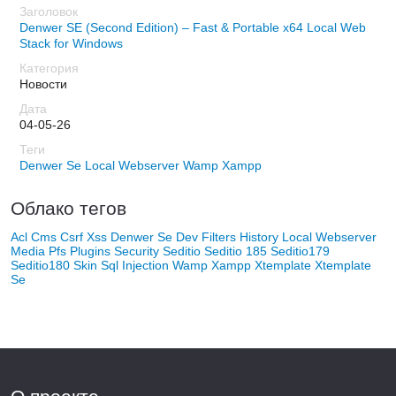
Denwer SE (Second Edition) – Fast & Portable x64 Local Web
Stack for Windows
Новости
04-05-26
Denwer Se
Local Webserver
Wamp
Xampp
Облако тегов
Acl
Cms
Csrf Xss
Denwer Se
Dev
Filters
History
Local Webserver
Media
Pfs
Plugins
Security
Seditio
Seditio 185
Seditio179
Seditio180
Skin
Sql Injection
Wamp
Xampp
Xtemplate
Xtemplate
Se