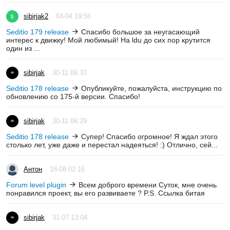
sibirjak2
04-04 19:56
Seditio 179 release
Спасибо большое за неугасающий
интерес к движку! Мой любимый! На ldu до сих пор крутится
один из ...
sibirjak
30-11 06:33
Seditio 178 release
Опубликуйте, пожалуйста, инструкцию по
обновлению со 175-й версии. Спасибо!
sibirjak
30-11 06:29
Seditio 178 release
Супер! Спасибо огромное! Я ждал этого
столько лет, уже даже и перестал надеяться! :) Отлично, сей...
Антон
18-08 02:16
Forum level plugin
Всем доброго времени Суток, мне очень
понравился проект, вы его развиваете ? P.S. Ссылка битая
sibirjak
31-07 13:04