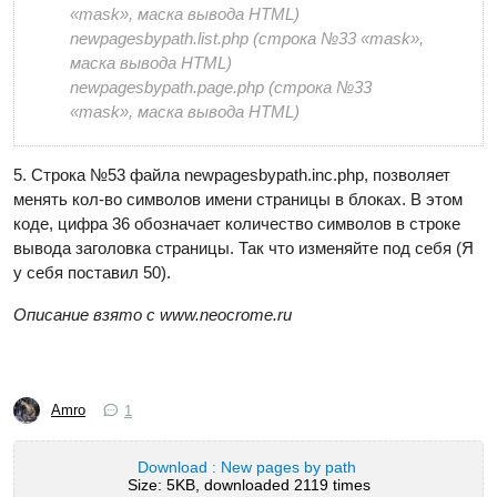
«mask», маска вывода HTML)
newpagesbypath.list.php (строка №33 «mask»,
маска вывода HTML)
newpagesbypath.page.php (строка №33
«mask», маска вывода HTML)
5. Строка №53 файла newpagesbypath.inc.php, позволяет
менять кол-во символов имени страницы в блоках. В этом
коде, цифра 36 обозначает количество символов в строке
вывода заголовка страницы. Так что изменяйте под себя (Я
у себя поставил 50).
Описание взято с www.neocrome.ru
Amro
1
Download : New pages by path
Size: 5KB, downloaded 2119 times