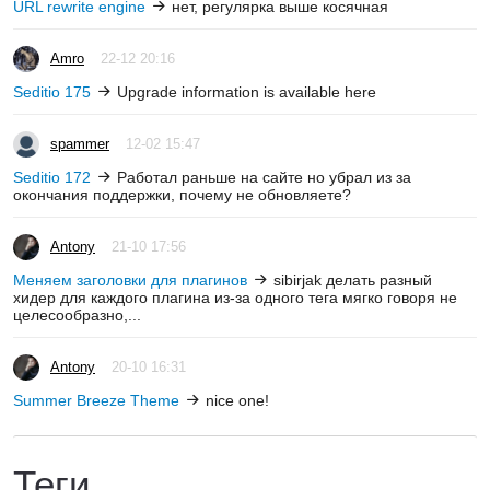
URL rewrite engine
нет, регулярка выше косячная
Amro
22-12 20:16
Seditio 175
Upgrade information is available here
spammer
12-02 15:47
Seditio 172
Работал раньше на сайте но убрал из за
окончания поддержки, почему не обновляете?
Antony
21-10 17:56
Меняем заголовки для плагинов
sibirjak делать разный
хидер для каждого плагина из-за одного тега мягко говоря не
целесообразно,...
Antony
20-10 16:31
Summer Breeze Theme
nice one!
Теги