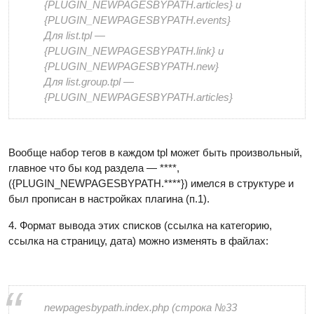
{PLUGIN_NEWPAGESBYPATH.articles} и
{PLUGIN_NEWPAGESBYPATH.events}
Для list.tpl —
{PLUGIN_NEWPAGESBYPATH.link} и
{PLUGIN_NEWPAGESBYPATH.new}
Для list.group.tpl —
{PLUGIN_NEWPAGESBYPATH.articles}
Вообще набор тегов в каждом tpl может быть произвольный,
главное что бы код раздела — ****,
({PLUGIN_NEWPAGESBYPATH.****}) имелся в структуре и
был прописан в настройках плагина (п.1).
4. Формат вывода этих списков (ссылка на категорию,
ссылка на страницу, дата) можно изменять в файлах:
newpagesbypath.index.php (строка №33