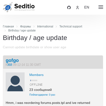
EN
Главная
Форумы
International
Technical support
Birthday / age update
Birthday / age update
Cannot update birthdate or show user age
gofgo
#
368
09-12-14 11:30 GMT
Members
23 сообщений
Поблагодарили: 0 раз
Hmm, i was reordering forums.posts.tpl and ive returned