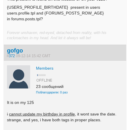
{USERS_PROFILE_BIRTHDATE} present in users
users.profile.tpl and {FORUMS_POSTS_ROW_AGE}
in forums.posts.tpl?
Forever unshaven, red-eyed, detached from reality, with his
cockroaches in my head. And let it always will be!
gofgo
#
372
09-12-14 15:42 GMT
Members
23 сообщений
Поблагодарили: 0 раз
It is on my 125
i
cannot update my birthday in profile
, it wont save the date.
strange, and yes, i have both tags in proper places.