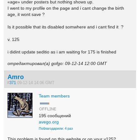
«age» under posters but nothing shows up.
I went to my profile on the page and i cant change the birth
age, it wont save ?
Is it possible that its disabled somwhere and i cant find it ?
v. 125
i didint update seditio as i am waiting for 175 is finished
отредактировал(а) gofgo: 09-12-14 12:00 GMT
Amro
#
371
09-12-14 14:06 GMT
Team members
195 сообщений
avego.org
Поблагодарили: 4 раз
This problem is found on this website or on your v125?