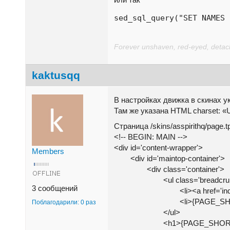
sed_sql_query("SET NAMES 
Forever unshaven, red-eyed, detache
kaktusqq
В настройках движка в скинах ук
Там же указана HTML charset: «U
Страница /skins/asspirithq/page.tp
<!-- BEGIN: MAIN -->
<div id='content-wrapper'>
Members
<div id='maintop-container'>
<div class='container'>
<ul class='breadcrum
3 сообщений
<li><a href='index.php
<li>{PAGE_SHORTTI
Поблагодарили: 0 раз
</ul>
<h1>{PAGE_SHORTTITL