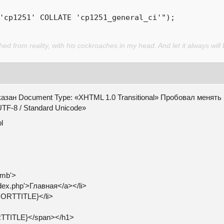
'cp1251' COLLATE 'cp1251_general_ci'");
d from reality, with his cockroaches in my head. And let it always will 
азан Document Type: «XHTML 1.0 Transitional» Пробовал менять 
TF-8 / Standard Unicode»
l
b'>
'>Главная</a></li>
TLE}</li>
E}</span></h1>