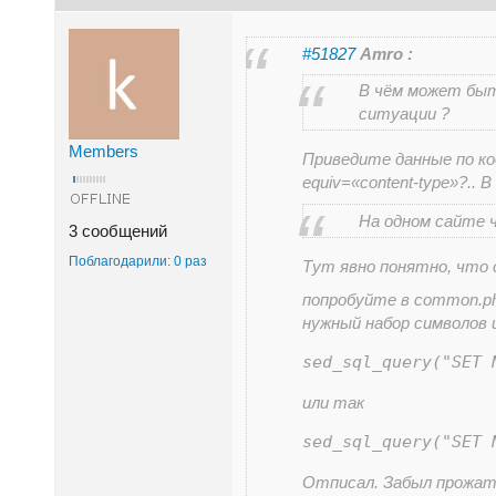
#51827
Amro :
В чём может быт
ситуации ?
Members
Приведите данные по код
equiv=«content-type»?..
На одном сайте 
3 сообщений
Поблагодарили: 0 раз
Тут явно понятно, что 
попробуйте в common.ph
нужный набор символов 
sed_sql_query("SET 
или так
sed_sql_query("SET 
Отписал. Забыл прожат