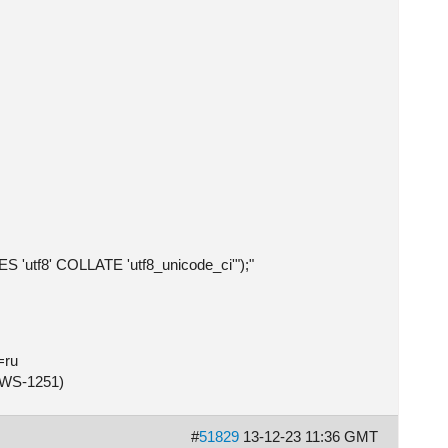
utf8' COLLATE 'utf8_unicode_ci'");"
=ru
OWS-1251)
#
51829
13-12-23 11:36 GMT