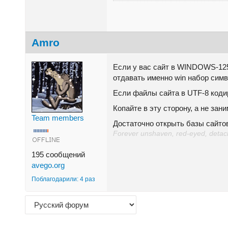
Amro
Если у вас сайт в WINDOWS-125
отдавать именно win набор симв
Если файлы сайта в UTF-8 кодир
Копайте в эту сторону, а не за
Team members
Достаточно открыть базы сайтов
Forever unshaven, red-eyed, detache
195 сообщений
avego.org
Поблагодарили: 4 раз