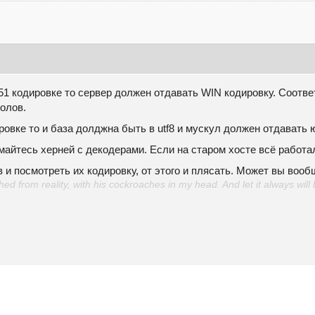
1 кодировке то сервер должен отдавать WIN кодировку. Соотве
олов.
овке то и база долджна быть в utf8 и мускул должен отдавать 
нимайтесь херней с декодерами. Если на старом хосте всё работ
 и посмотреть их кодировку, от этого и плясать. Может вы вооб
d from reality, with his cockroaches in my head. And let it always will 