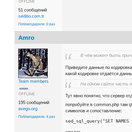
51 сообщений
seditio.com.tr
Поблагодарили: 0 раз
Amro
В чём может быть прич
Приведите данные по кодировкам.
какой кодировке отдаётся данн
Team members
На одном сайте часть е
Тут явно понятно, что сервер от
195 сообщений
попробуйте в common.php там гд
avego.org
символов и сопоставление:
Поблагодарили: 4 раз
sed_sql_query("SET NAMES 
или так