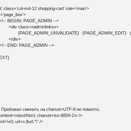
ol-md-12 shopping-cart' role='main'>
e_box'>
AGE_ADMIN -->
adminlinks»>
IDATE} {PAGE_ADMIN_EDIT} ({PAGE_AD
v>
E_ADMIN -->
T}
p Пробовал сменить на charset=UTF-8 не помогло.
ontent=\«text/html; charset=iso-8859-1\» />
t=\«0; url=».$url."\" />