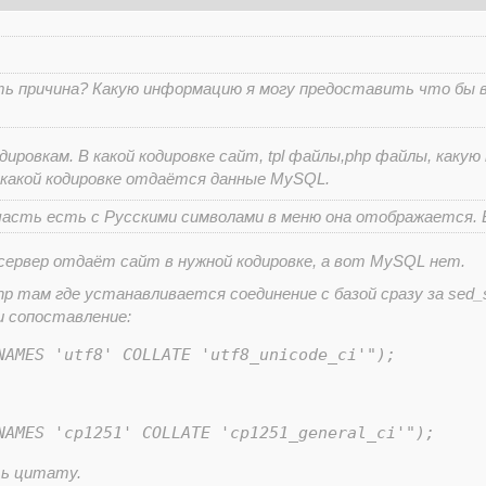
ь причина? Какую информацию я могу предоставить что бы в
ировкам. В какой кодировке сайт, tpl файлы,php файлы, какую 
 В какой кодировке отдаётся данные MySQL.
часть есть с Русскими символами в меню она отображается. 
сервер отдаёт сайт в нужной кодировке, а вот MySQL нет.
p там где устанавливается соединение с базой сразу за sed
и сопоставление:
NAMES 'utf8' COLLATE 'utf8_unicode_ci'");
NAMES 'cp1251' COLLATE 'cp1251_general_ci'");
ь цитату.