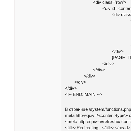
<div class='row'>
<div id='content' class='c
<div class='pag
<!-- BEGIN: P
<div class=«
{PAGE_ADMIN_UNVAL
</di
<!-- END: PAG
</div>
{PAGE_TEX
</div>
</div>
</div>
</div>
</div>
<!-- END: MAIN -->
В странице /system/functions.ph
meta http-equiv=\«content-type\» c
<meta http-equiv=\«refresh\» conten
<title>Redirecting...</title></head>