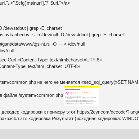
."\">".$cfg['mainurl']."/".$url."</a>
-D /dev/stdout | grep -E 'charset'
stavkaobedov -s -o /dev/null -D /dev/stdout | grep -E 'charset'
ptgsnt/data/www/tgs-nt.ru -O — > /dev/null
dev/null
се Curl «Content-Type: text/html;charset=UTF-8»
ontent-Type: text/html;charset=UTF-8»
tem/common.php не чего не меняется «sed_sql_query(»SET NAMES '
i в файле /system/common.php
декодер кодировки к примеру этот https://2cyr.com/decode/?lang
кракозябл это кодировка Результат (исходная кодировка: WIND