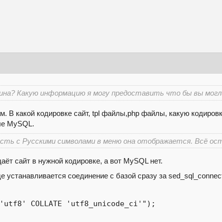
ина? Какую информацию я могу предоставить что бы вы могли
 В какой кодировке сайт, tpl файлы,php файлы, какую кодировку о
ые MySQL.
сть с Русскими символами в меню она отображается. Всё ост
даёт сайт в нужной кодировке, а вот MySQL нет.
е устанавливается соединение с базой сразу за sed_sql_conne
'utf8' COLLATE 'utf8_unicode_ci'");