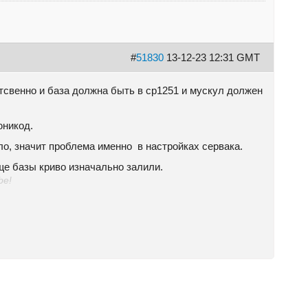
#
51830
13-12-23 12:31 GMT
тсвенно и база должна быть в cp1251 и мускул должен
юникод.
ало, значит проблема именно в настройках сервака.
ще базы криво изначально залили.
be!