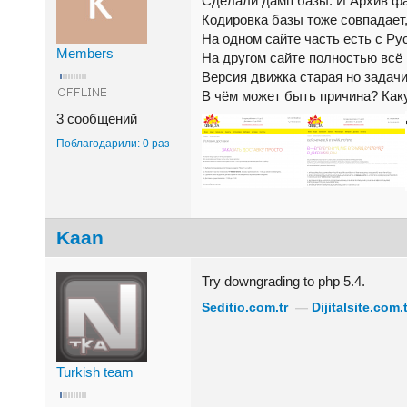
Сделали дамп базы. И Архив ф
Кодировка базы тоже совпадает
На одном сайте часть есть с Р
Members
На другом сайте полностью всё 
Версия движка старая но задачи 
В чём может быть причина? Как
3 сообщений
Поблагодарили: 0 раз
Kaan
Try downgrading to php 5.4.
Seditio.com.tr
—
Dijitalsite.com.t
Turkish team