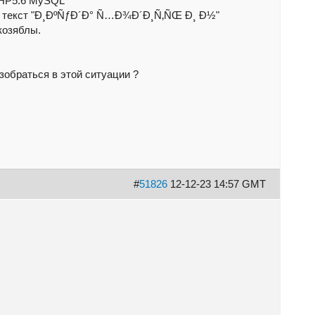
PHP5.6 MySQL
кой текст "Ð¸ÐºÑƒÐ´Ð° Ñ…Ð¾Ð´Ð¸Ñ‚ÑŒ Ð¸ Ð½"
козяблы.
зобраться в этой ситуации ?
#
51826
12-12-23 14:57 GMT