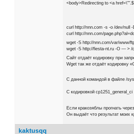
<body>Redirecting to <a href=\"".$url
curl http://nnn.com -s -o /dev/null 
curl http://nnn.com/page.php?al=do
wget -S http://nnn.com/var/www/ft
wget -S http://fiesta-nt.ru -O — > /
Сайт отдаёт кодировку при запро
Wget так же отдаёт кодировку «C
С данной командой в файле /sys
C кодировкой cp1251_general_c
Если кракозяблы прогнать через 
Он выдаёт что результат моих 
kaktusqq