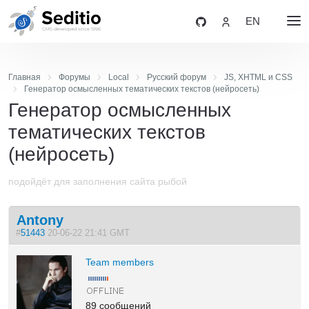
EN
Главная
Форумы
Local
Русский форум
JS, XHTML и CSS
Генератор осмысленных тематических текстов (нейросеть)
Генератор осмысленных
тематических текстов
(нейросеть)
подойдёт для заполнения сайта рыбой
Antony
#
51443
20-06-22 21:41 GMT
Team members
89 сообщений