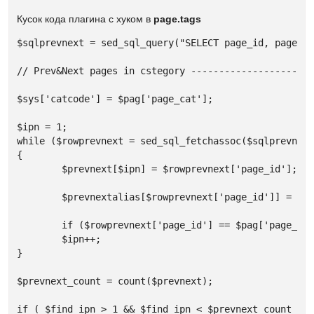
Кусок кода плагина с хуком в
page.tags
$sqlprevnext = sed_sql_query("SELECT page_id, page_al
// Prev&Next pages in cstegory ----------------------
$sys['catcode'] = $pag['page_cat'];

$ipn = 1;

while ($rowprevnext = sed_sql_fetchassoc($sqlprevnext
{

	$prevnext[$ipn] = $rowprevnext['page_id'];

	$prevnextalias[$rowprevnext['page_id']] = $rowprevnext['page_alias'];

	if ($rowprevnext['page_id'] == $pag['page_id']) { $find_ipn = $ipn; }

	$ipn++;

}

$prevnext_count = count($prevnext);

if ( $find_ipn > 1 && $find_ipn < $prevnext_count )
