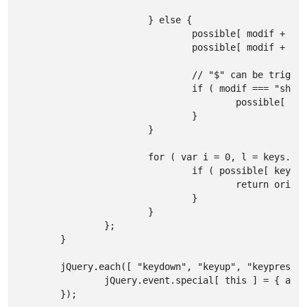
			} else {

				possible[ modif + character ] = true;

				possible[ modif + jQuery.hotkeys.shiftNums[ character ] ] = true;

				// "$" can be triggered as "Shift+4" or "Shift+$" or just "$"

				if ( modif === "shift+" ) {

					possible[ jQuery.hotkeys.shiftNums[ character ] ] = true;

				}

			}

			for ( var i = 0, l = keys.length; i < l; i++ ) {

				if ( possible[ keys[i] ] ) {

					return origHandler.apply( this, arguments );

				}

			}

		};

	}

	jQuery.each([ "keydown", "keyup", "keypress" ], function() {

		jQuery.event.special[ this ] = { add: keyHandler };

	});
