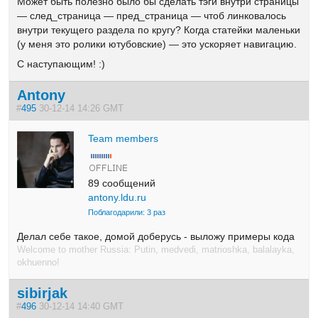
Может быть полезно было бы сделать тэги внутри страницы
— след_страница — пред_страница — чтоб линковалось
внутри текущего
раздела по кругу? Когда статейки маленьки
(у меня это ролики ютубовские
) — это ускоряет навигацию.
С наступающим! :)
Antony
#
495
30-12-14 14:26 GMT
Team members
89 сообщений
antony.ldu.ru
Поблагодарили: 3 раз
Делал себе такое, домой доберусь - выложу примеры кода
Welcome to mother Russia: Putin, medvedi, matrioshka, balalayka,
okhuenno!
sibirjak
#
496
30-12-14 14:40 GMT