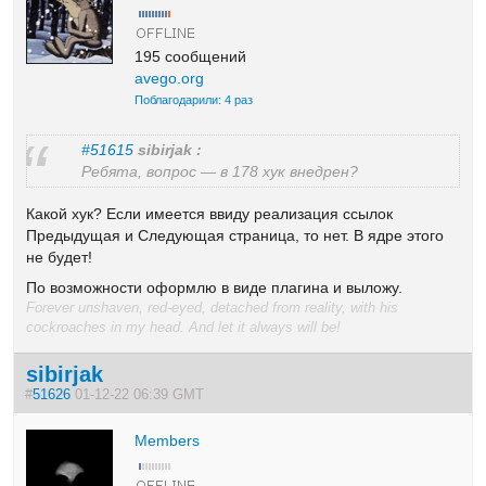
195 сообщений
avego.org
Поблагодарили: 4 раз
#51615
sibirjak :
Ребята, вопрос — в 178 хук внедрен?
Какой хук? Если имеется ввиду реализация ссылок
Предыдущая и Следующая страница, то нет. В ядре этого
не будет!
По возможности оформлю в виде плагина и выложу.
Forever unshaven, red-eyed, detached from reality, with his
cockroaches in my head. And let it always will be!
sibirjak
#
51626
01-12-22 06:39 GMT
Members