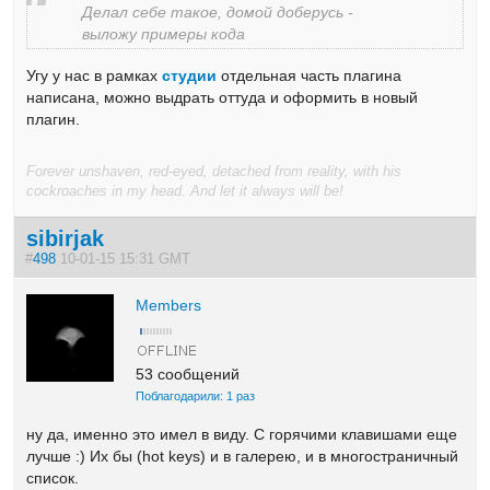
Делал себе такое, домой доберусь -
выложу примеры кода
Угу у нас в рамках
студии
отдельная часть плагина
написана, можно выдрать оттуда и оформить в новый
плагин.
Forever unshaven, red-eyed, detached from reality, with his
cockroaches in my head. And let it always will be!
sibirjak
#
498
10-01-15 15:31 GMT
Members
53 сообщений
Поблагодарили: 1 раз
ну да, именно это имел в виду. С горячими клавишами еще
лучше :) Их бы (hot keys) и в галерею, и в многостраничный
список.