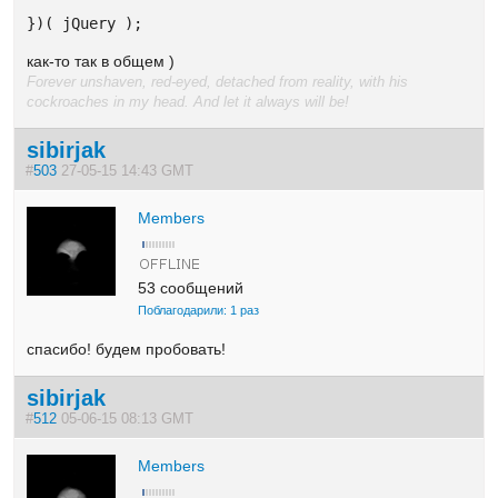
})( jQuery );
как-то так в общем )
Forever unshaven, red-eyed, detached from reality, with his
cockroaches in my head. And let it always will be!
sibirjak
#
503
27-05-15 14:43 GMT
Members
53 сообщений
Поблагодарили: 1 раз
спасибо! будем пробовать!
sibirjak
#
512
05-06-15 08:13 GMT
Members