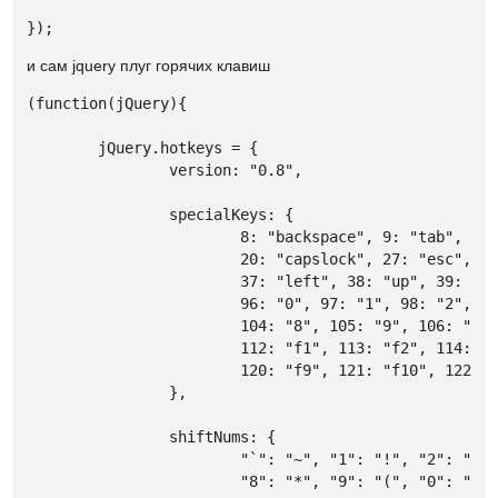
});
и сам jquery плуг горячих клавиш
(function(jQuery){

	jQuery.hotkeys = {

		version: "0.8",

		specialKeys: {

			8: "backspace", 9: "tab", 13: "return", 16: "shift", 17: "ctrl", 18: "alt", 19: "pause",

			20: "capslock", 27: "esc", 32: "space", 33: "pageup", 34: "pagedown", 35: "end", 36: "home",

			37: "left", 38: "up", 39: "right", 40: "down", 45: "insert", 46: "del", 

			96: "0", 97: "1", 98: "2", 99: "3", 100: "4", 101: "5", 102: "6", 103: "7",

			104: "8", 105: "9", 106: "*", 107: "+", 109: "-", 110: ".", 111 : "/", 

			112: "f1", 113: "f2", 114: "f3", 115: "f4", 116: "f5", 117: "f6", 118: "f7", 119: "f8", 

			120: "f9", 121: "f10", 122: "f11", 123: "f12", 144: "numlock", 145: "scroll", 191: "/", 224: "meta"

		},

		shiftNums: {

			"`": "~", "1": "!", "2": "@", "3": "#", "4": "$", "5": "%", "6": "^", "7": "&", 

			"8": "*", "9": "(", "0": ")", "-": "_", "=": "+", ";": ": ", "'": "\"", ",": "<", 
