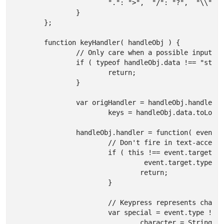
			".": ">",  "/": "?",  "\\": "|"

		}

	};

	function keyHandler( handleObj ) {

		// Only care when a possible input has been specified

		if ( typeof handleObj.data !== "string" ) {

			return;

		}

		var origHandler = handleObj.handler,

			keys = handleObj.data.toLowerCase().split(" ");

		handleObj.handler = function( event ) {

			// Don't fire in text-accepting inputs that we didn't directly bind to

			if ( this !== event.target && (/textarea|select/i.test( event.target.nodeName ) ||

				 event.target.type === "text") ) {

				return;

			}

			// Keypress represents characters, not special keys

			var special = event.type !== "keypress" && jQuery.hotkeys.specialKeys[ event.which ],

				character = String.fromCharCode( event.which ).toLowerCase(),
