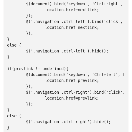
	$(document).bind('keydown', 'Ctrl+right', function(){

		location.href=nextlink;

	});

	$('.navigation .ctrl-left').bind('click', function() {

		location.href=nextlink;

	});

}

else {

	$('.navigation .ctrl-left').hide();

}

if(prevlink != undefined){

	$(document).bind('keydown', 'Ctrl+left', function(){

		location.href=prevlink;

	});

	$('.navigation .ctrl-right').bind('click', function() {

		location.href=prevlink;

	});

}

else {

	$('.navigation .ctrl-right').hide();

}
