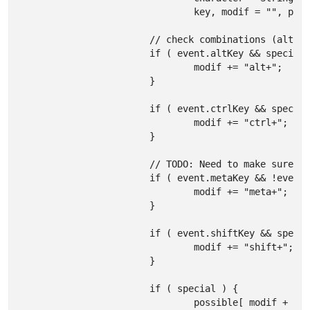
				key, modif = "", possible = {};

			// check combinations (alt|ctrl|shift+anything)

			if ( event.altKey && special !== "alt" ) {

				modif += "alt+";

			}

			if ( event.ctrlKey && special !== "ctrl" ) {

				modif += "ctrl+";

			}

			// TODO: Need to make sure this works consistently across platforms

			if ( event.metaKey && !event.ctrlKey && special !== "meta" ) {

				modif += "meta+";

			}

			if ( event.shiftKey && special !== "shift" ) {

				modif += "shift+";

			}

			if ( special ) {

				possible[ modif + special ] = true;
