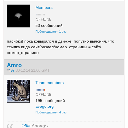
Members
53 сообщений
Поблагодарили: 1 раз
пасибки! пока ковырялся в движке, попутно выяснил, что
ссылка вида сайт/раздел/номер_страницы = сайт/
номер_страницы
Amro
#
497
30-12-14 21:06 GMT
Team members
195 сообщений
avego.org
Поблагодарили: 4 раз
#495
Antony :