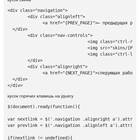
<div class="navigation">

	<div class="alignleft">

	      <a href="{PREV_PAGE}">← предыдущая работа</a>				

  </div>

	<div class="nav-controls"> 

				<img class="ctrl-right" src="skins/{PHP.skin}/img/btn-right.png" alt="предыдущая работа" />

				<img src="skins/{PHP.skin}/img/btn-ctrl.png" alt="Ctrl" />

				<img class="ctrl-left" src="skins/{PHP.skin}/img/btn-left.png" alt="следующая работа" />

	</div>

	<div class="alignright">

	      <a href="{NEXT_PAGE}">следующая работа →</a>				

  </div>

</div>
кусок горячих клавишь на jquery
$(document).ready(function(){

var nextlink = $('.navigation .alignright a').attr('h
var prevlink = $('.navigation .alignleft a').attr('hr
if(nextlink != undefined){
