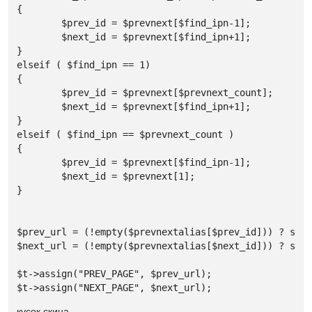
{

	$prev_id = $prevnext[$find_ipn-1];

	$next_id = $prevnext[$find_ipn+1];

}

elseif ( $find_ipn == 1) 

{

	$prev_id = $prevnext[$prevnext_count];

	$next_id = $prevnext[$find_ipn+1];

}

elseif ( $find_ipn == $prevnext_count )

{

	$prev_id = $prevnext[$find_ipn-1];

	$next_id = $prevnext[1];

}

$prev_url = (!empty($prevnextalias[$prev_id])) ? sed_
$next_url = (!empty($prevnextalias[$next_id])) ? sed_
$t->assign("PREV_PAGE", $prev_url);

$t->assign("NEXT_PAGE", $next_url);
кусок скина