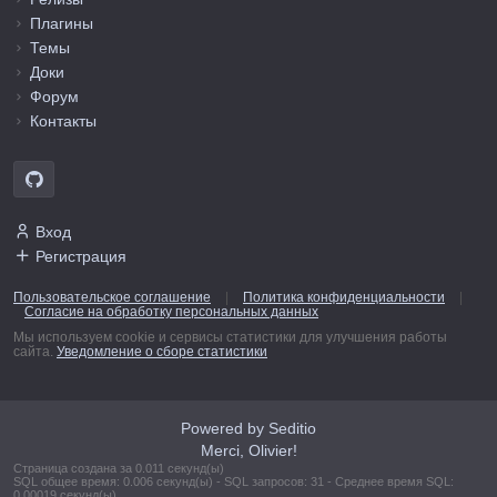
Плагины
Темы
Доки
Форум
Контакты
Вход
Регистрация
Пользовательское соглашение
|
Политика конфиденциальности
|
Согласие на обработку персональных данных
Мы используем cookie и сервисы статистики для улучшения работы
сайта.
Уведомление о сборе статистики
Powered by Seditio
Merci, Olivier!
Страница создана за 0.011 секунд(ы)
SQL общее время: 0.006 секунд(ы) - SQL запросов: 31 - Среднее время SQL:
0.00019 секунд(ы)