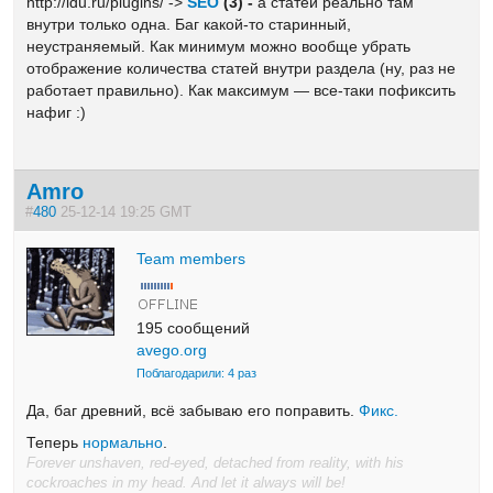
http://ldu.ru/plugins/ ->
SEO
(3) -
а статей реально там
внутри только одна. Баг какой-то старинный,
неустраняемый. Как минимум можно вообще убрать
отображение количества статей внутри раздела (ну, раз не
работает правильно). Как максимум — все-таки пофиксить
нафиг :)
Amro
#
480
25-12-14 19:25 GMT
Team members
195 сообщений
avego.org
Поблагодарили: 4 раз
Да, баг древний, всё забываю его поправить.
Фикс.
Теперь
нормально
.
Forever unshaven, red-eyed, detached from reality, with his
cockroaches in my head. And let it always will be!