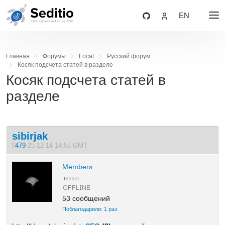
EN
Главная
Форумы
Local
Русский форум
Косяк подсчета статей в разделе
Косяк подсчета статей в
разделе
sibirjak
#
479
25-12-14 14:55 GMT
Members
53 сообщений
Поблагодарили: 1 раз