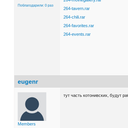
Поблагодарили: 0 раз
264-tavern.rar
264-chili.rar
264-favorites.rar
264-events.rar
eugenr
тут часть котонивских, будут р
Members