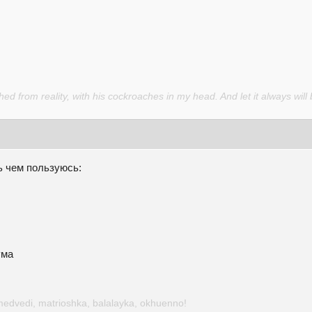
d from reality, with his cockroaches in my head. And let it always will 
ь чем пользуюсь:
ума
medvedi, matrioshka, balalayka, okhuenno!