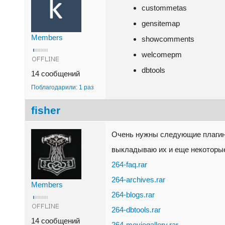
custommetas
gensitemap
Members
showcomments
welcomepm
dbtools
14 сообщений
Поблагодарили: 1 раз
fisher
Очень нужны следующие плагины
выкладываю их и еще некоторые
264-faq.rar
264-archives.rar
Members
264-blogs.rar
264-dbtools.rar
14 сообщений
264-moviegallery.rar