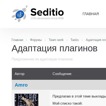
ГЛАВНАЯ
Главная
Форумы
Team work
Tasks
Адаптация пл
Адаптация плагинов
Предложения по адаптации плагинов
Автор
Сообщение
Amro
Предлагаю в этой теме выклады
Мой списко такой: