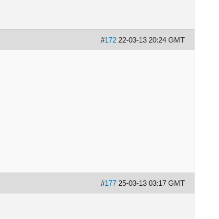
#
172
22-03-13 20:24 GMT
#
177
25-03-13 03:17 GMT