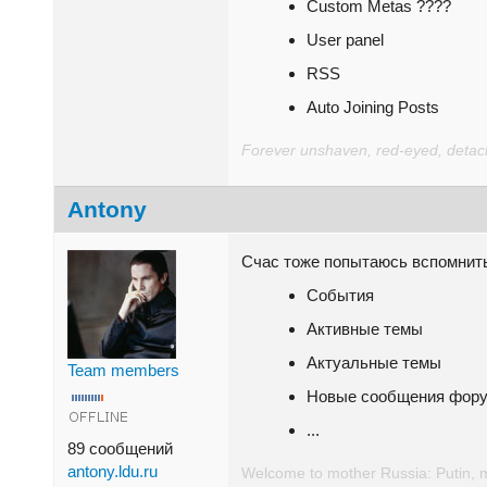
Custom Metas ????
User panel
RSS
Auto Joining Posts
Forever unshaven, red-eyed, detache
Antony
Счас тоже попытаюсь вспомнит
События
Активные темы
Актуальные темы
Team members
Новые сообщения фор
...
89 сообщений
antony.ldu.ru
Welcome to mother Russia: Putin, 