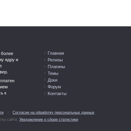
Главная
 более
му ядру и
Релизы
е
Плагины
вер.
Темы
Доки
сплатен
тием
Форум
ь к
Контакты
ти
|
Согласие на обработку персональных данных
оты сайта.
Уведомление о сборе статистики