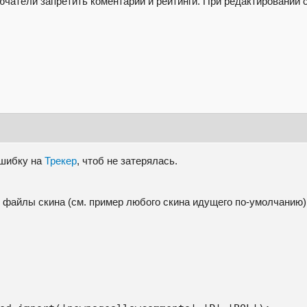
чатели запретить коментарии и рейтинги. При редактировании 
ошибку на
Трекер
, чтоб не затерялась.
в файлы скина (см. пример любого скина идущего по-умолчанию)