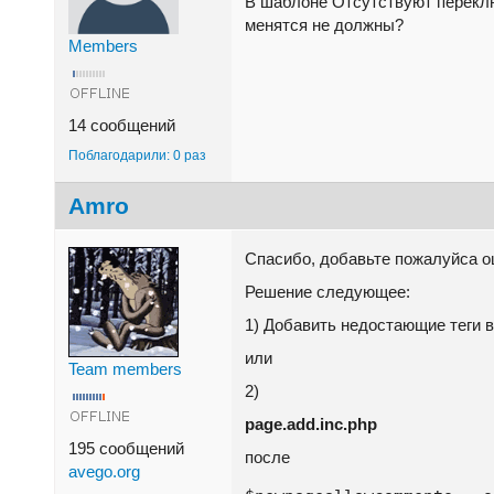
В шаблоне Отсутствуют переклю
менятся не должны?
Members
14 сообщений
Поблагодарили: 0 раз
Amro
Спасибо, добавьте пожалуйса 
Решение следующее:
1) Добавить недостающие теги 
или
Team members
2)
page.add.inc.php
195 сообщений
после
avego.org