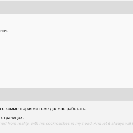
нги.
о с комментариями тоже должно работать.
 страницах.
d from reality, with his cockroaches in my head. And let it always will 