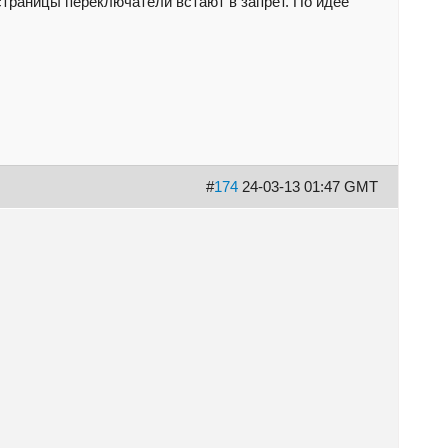
страницы переключатели встают в запрет. По идее
#
174
24-03-13 01:47 GMT