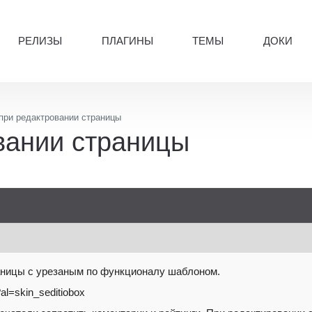
РЕЛИЗЫ
ПЛАГИНЫ
ТЕМЫ
ДОКИ
при редактровании страницы
вании страницы
аницы с урезаным по функционалу шаблоном.
al=skin_seditiobox