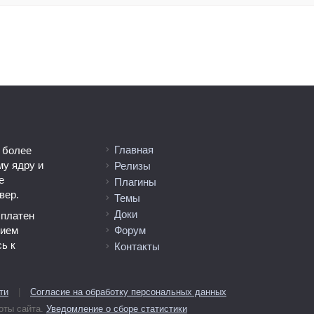
Главная
 более
му ядру и
Релизы
е
Плагины
вер.
Темы
Доки
сплатен
тием
Форум
ь к
Контакты
ти
|
Согласие на обработку персональных данных
оты сайта.
Уведомление о сборе статистики