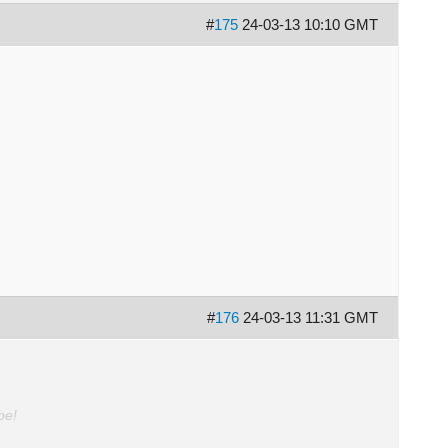
#
175
24-03-13 10:10 GMT
#
176
24-03-13 11:31 GMT
be!