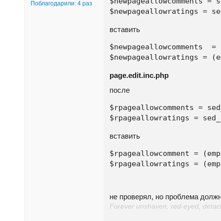
$newpageallowcomments = s
Поблагодарили: 4 раз
$newpageallowratings = se
вставить
$newpageallowcomments  = 
$newpageallowratings = (e
page.edit.inc.php
после
$rpageallowcomments = sed
$rpageallowratings = sed_
вставить
$rpageallowcomment = (emp
$rpageallowratings = (emp
не проверял, но проблема долж
Forever unshaven, red-eyed, detache