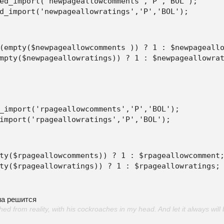
ed_import('newpageallowcomments','P','BOL'); 

d_import('newpageallowratings','P','BOL'); 
(empty($newpageallowcomments )) ? 1 : $newpageallo
mpty($newpageallowratings)) ? 1 : $newpageallowra
_import('rpageallowcomments','P','BOL'); 

import('rpageallowratings','P','BOL'); 
ty($rpageallowcomments)) ? 1 : $rpageallowcomment;
ty($rpageallowratings)) ? 1 : $rpageallowratings;
на решится
d from reality, with his cockroaches in my head. And let it always will 