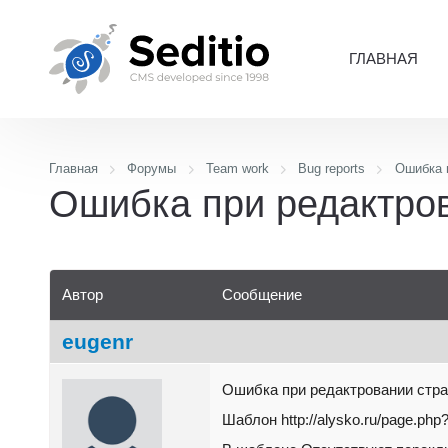
ГЛАВНАЯ
Главная
Форумы
Team work
Bug reports
Ошибка 
Ошибка при редактро
Автор
Сообщение
eugenr
Ошибка при редактровании стр
Шаблон http://alysko.ru/page.php?