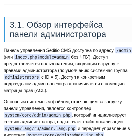
3.1. Обзор интерфейса
панели администратора
Панель управления Seditio CMS доступна по адресу
/admin
(или
без ЧПУ). Доступ
index.php?module=admin
предоставляется пользователям, входящим в группу с
правами администратора (по умолчанию системная группа
с ID = 5). Доступ к конкретным
administrators
подразделам админ-панели разграничивается с помощью
матрицы прав (ACL).
Основным системным файлом, отвечающим за загрузку
панели управления, является контроллер
, который инициализирует
system/core/admin/admin.php
сессию администратора, подключает файл локализации
и передает управление в
system/lang/ru/admin.lang.php
диспетчер
.
system/core/admin/admin.inc.php