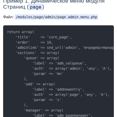
Пример 1. Динамическое меню модуля
Страниц (
)
page
Файл:
/modules/page/admin/page.admin.menu.php
return array(

    'title'     => 'core_page',                      
    'order'     => 10,                               
    'adminlink' => sed_url('admin', 'm=page&s=manager
    'sections'  => array(                            
        'queue' => array(

            'label' => 'adm_valqueue',               
            'auth'  => array('admin', 'any', 'A'),   
            'param' => 'mn'                          
        ),

        'add' => array(

            'label' => 'addnewentry',                
            'auth'  => array('page', 'any', 'A'),    
            'param' => 's'                           
        ),

        'manager' => array(

            'label' => 'adm_pagemanager',            