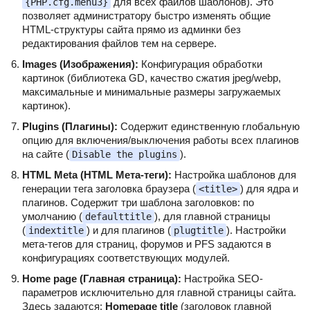
для всех файлов шаблонов). Это
{PHP.cfg.menu3}
позволяет администратору быстро изменять общие
HTML-структуры сайта прямо из админки без
редактирования файлов тем на сервере.
Images (Изображения):
Конфигурация обработки
картинок (библиотека GD, качество сжатия jpeg/webp,
максимальные и минимальные размеры загружаемых
картинок).
Plugins (Плагины):
Содержит единственную глобальную
опцию для включения/выключения работы всех плагинов
на сайте (
).
Disable the plugins
HTML Meta (HTML Мета-теги):
Настройка шаблонов для
генерации тега заголовка браузера (
) для ядра и
<title>
плагинов. Содержит три шаблона заголовков: по
умолчанию (
), для главной страницы
defaulttitle
(
) и для плагинов (
). Настройки
indextitle
plugtitle
мета-тегов для страниц, форумов и PFS задаются в
конфигурациях соответствующих модулей.
Home page (Главная страница):
Настройка SEO-
параметров исключительно для главной страницы сайта.
Здесь задаются:
Homepage title
(заголовок главной