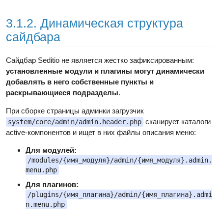
3.1.2. Динамическая структура
сайдбара
Сайдбар Seditio не является жестко зафиксированным:
установленные модули и плагины могут динамически
добавлять в него собственные пункты и
раскрывающиеся подразделы
.
При сборке страницы админки загрузчик
сканирует каталоги
system/core/admin/admin.header.php
active-компонентов и ищет в них файлы описания меню:
Для модулей:
/modules/{имя_модуля}/admin/{имя_модуля}.admin.
menu.php
Для плагинов:
/plugins/{имя_плагина}/admin/{имя_плагина}.admi
n.menu.php