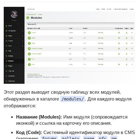
Этот раздел выводит сводную таблицу всех модулей,
обнаруженных в каталоге
. Для каждого модуля
/modules/
отображаются:
Название (Modules):
Имя модуля (сопровождается
иконкой) и ссылка на карточку его описания.
Код (Code):
Системный идентификатор модуля в CMS
(например,
,
,
,
,
,
forums
gallery
page
pfs
pm