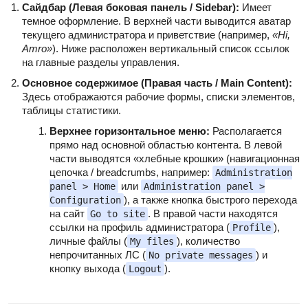
Сайдбар (Левая боковая панель / Sidebar):
Имеет
темное оформление. В верхней части выводится аватар
текущего администратора и приветствие (например,
«Hi,
Amro»
). Ниже расположен вертикальный список ссылок
на главные разделы управления.
Основное содержимое (Правая часть / Main Content):
Здесь отображаются рабочие формы, списки элементов,
таблицы статистики.
Верхнее горизонтальное меню:
Располагается
прямо над основной областью контента. В левой
части выводятся «хлебные крошки» (навигационная
цепочка / breadcrumbs, например:
Administration
или
panel > Home
Administration panel >
), а также кнопка быстрого перехода
Configuration
на сайт
. В правой части находятся
Go to site
ссылки на профиль администратора (
),
Profile
личные файлы (
), количество
My files
непрочитанных ЛС (
) и
No private messages
кнопку выхода (
).
Logout