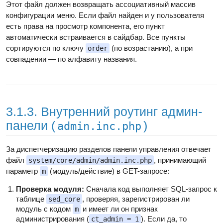
Этот файл должен возвращать ассоциативный массив
конфигурации меню. Если файл найден и у пользователя
есть права на просмотр компонента, его пункт
автоматически встраивается в сайдбар. Все пункты
сортируются по ключу
(по возрастанию), а при
order
совпадении — по алфавиту названия.
3.1.3. Внутренний роутинг админ-
панели (
)
admin.inc.php
За диспетчеризацию разделов панели управления отвечает
файл
, принимающий
system/core/admin/admin.inc.php
параметр
(модуль/действие) в GET-запросе:
m
Проверка модуля:
Сначала код выполняет SQL-запрос к
таблице
, проверяя, зарегистрирован ли
sed_core
модуль с кодом
и имеет ли он признак
m
администрирования (
). Если да, то
ct_admin = 1