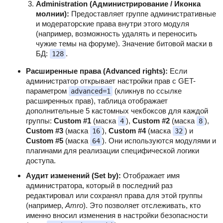
Administration (Администрирование / Иконка
молнии):
Предоставляет группе административные
и модераторские права внутри этого модуля
(например, возможность удалять и переносить
чужие темы на форуме). Значение битовой маски в
БД:
.
128
Расширенные права (Advanced rights):
Если
администратор открывает настройки прав с GET-
параметром
(кликнув по ссылке
advanced=1
расширенных прав), таблица отображает
дополнительные 5 кастомных чекбоксов для каждой
группы:
Custom #1
(маска
),
Custom #2
(маска
),
4
8
Custom #3
(маска
),
Custom #4
(маска
) и
16
32
Custom #5
(маска
). Они используются модулями и
64
плагинами для реализации специфической логики
доступа.
Аудит изменений (Set by):
Отображает имя
администратора, который в последний раз
редактировал или сохранял права для этой группы
(например,
Amro
). Это позволяет отслеживать, кто
именно вносил изменения в настройки безопасности