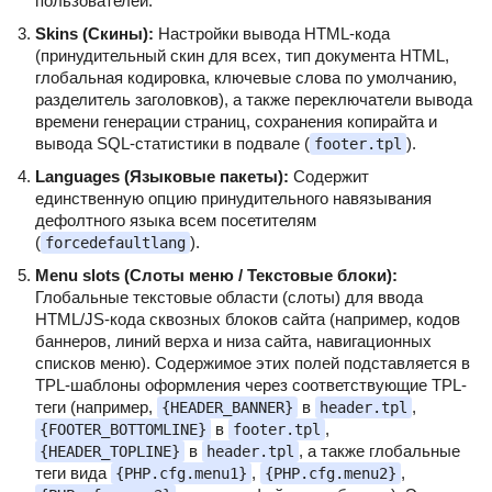
пользователей.
Skins (Скины):
Настройки вывода HTML-кода
(принудительный скин для всех, тип документа HTML,
глобальная кодировка, ключевые слова по умолчанию,
разделитель заголовков), а также переключатели вывода
времени генерации страниц, сохранения копирайта и
вывода SQL-статистики в подвале (
).
footer.tpl
Languages (Языковые пакеты):
Содержит
единственную опцию принудительного навязывания
дефолтного языка всем посетителям
(
).
forcedefaultlang
Menu slots (Слоты меню / Текстовые блоки):
Глобальные текстовые области (слоты) для ввода
HTML/JS-кода сквозных блоков сайта (например, кодов
баннеров, линий верха и низа сайта, навигационных
списков меню). Содержимое этих полей подставляется в
TPL-шаблоны оформления через соответствующие TPL-
теги (например,
в
,
{HEADER_BANNER}
header.tpl
в
,
{FOOTER_BOTTOMLINE}
footer.tpl
в
, а также глобальные
{HEADER_TOPLINE}
header.tpl
теги вида
,
,
{PHP.cfg.menu1}
{PHP.cfg.menu2}