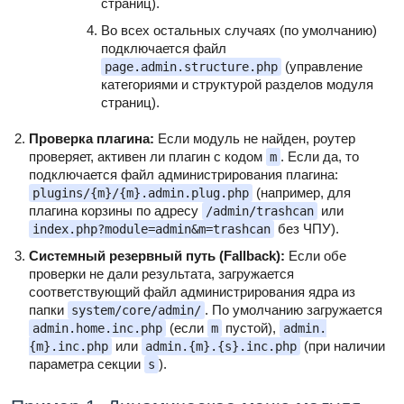
страниц).
Во всех остальных случаях (по умолчанию)
подключается файл
(управление
page.admin.structure.php
категориями и структурой разделов модуля
страниц).
Проверка плагина:
Если модуль не найден, роутер
проверяет, активен ли плагин с кодом
. Если да, то
m
подключается файл администрирования плагина:
(например, для
plugins/{m}/{m}.admin.plug.php
плагина корзины по адресу
или
/admin/trashcan
без ЧПУ).
index.php?module=admin&m=trashcan
Системный резервный путь (Fallback):
Если обе
проверки не дали результата, загружается
соответствующий файл администрирования ядра из
папки
. По умолчанию загружается
system/core/admin/
(если
пустой),
admin.home.inc.php
m
admin.
или
(при наличии
{m}.inc.php
admin.{m}.{s}.inc.php
параметра секции
).
s