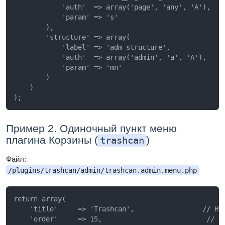
            'auth'  => array('page', 'any', 'A'),

            'param' => 's'                           
        ),

        'structure' => array(

            'label' => 'adm_structure',              
            'auth'  => array('admin', 'a', 'A'),

            'param' => 'mn'                          
        )

    )

Пример 2. Одиночный пункт меню
плагина Корзины (
)
trashcan
Файл:
/plugins/trashcan/admin/trashcan.admin.menu.php
return array(

    'title'     => 'Trashcan',                 // Наз
    'order'     => 15,                          // По