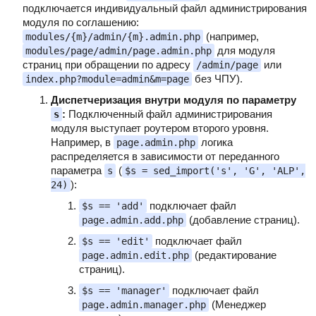
подключается индивидуальный файл администрирования
модуля по соглашению:
(например,
modules/{m}/admin/{m}.admin.php
для модуля
modules/page/admin/page.admin.php
страниц при обращении по адресу
или
/admin/page
без ЧПУ).
index.php?module=admin&m=page
Диспетчеризация внутри модуля по параметру
:
Подключенный файл администрирования
s
модуля выступает роутером второго уровня.
Например, в
логика
page.admin.php
распределяется в зависимости от переданного
параметра
(
s
$s = sed_import('s', 'G', 'ALP',
):
24)
подключает файл
$s == 'add'
(добавление страниц).
page.admin.add.php
подключает файл
$s == 'edit'
(редактирование
page.admin.edit.php
страниц).
подключает файл
$s == 'manager'
(Менеджер
page.admin.manager.php