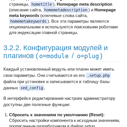
страницы,
),
Homepage meta description
hometitle
(описание сайта,
) и
Homepage
homemetadescription
meta keywords
(ключевые слова сайта,
). Все эти параметры являются
homemetakeywords
опциональными и используются поисковыми роботами
для индексации главной страницы.
3.2.2. Конфигурация модулей и
плагинов (
/
)
o=module
o=plug
Каждый установленный модуль или плагин может иметь
свои параметры. Они считываются из его
.setup.php
файла при установке и записываются в таблицу базы
данных
.
sed_config
В интерфейсе редактирования настроек администратору
доступны две полезные функции:
Сбросить к значениям по умолчанию (Reset):
Сбросить настройки компонента к исходным значениям,
прописанным разработчиком в файле setup.