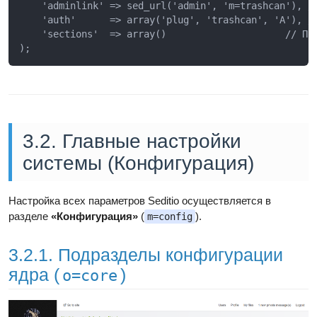
    'adminlink' => sed_url('admin', 'm=trashcan'), //
    'auth'      => array('plug', 'trashcan', 'A'), //
    'sections'  => array()                     // Под
3.2. Главные настройки
системы (Конфигурация)
Настройка всех параметров Seditio осуществляется в
разделе
«Конфигурация»
(
).
m=config
3.2.1. Подразделы конфигурации
ядра (
)
o=core