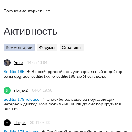
Пока комментариев нет
Активность
Комментарии
Форумы
Страницы
Amro
14-05 13:04
Seditio 185
В docs\upgrade\ есть универсальный апдейтер
базы upgrade-seditio1xx-to-seditio185.zip Я бы сдела...
sibirjak2
04-04 19:56
Seditio 179 release
Спасибо большое за неугасающий
интерес к движку! Мой любимый! На ldu до сих пор крутится
один из ...
sibirjak
30-11 06:33
Seditio 178 release
Опубликуйте, пожалуйста, инструкцию по