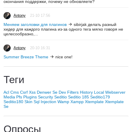
окончания поддержки, почему не обновляете?
Antony
21-10 17:56
Меняем заголовки для плагинов
sibirjak делать разный
хидер для каждого плагина из-за одного тега мягко говоря не
целесообразно,...
Antony
20-10 16:31
Summer Breeze Theme
nice one!
Теги
Acl
Cms
Csrf Xss
Denwer Se
Dev
Filters
History
Local Webserver
Media
Pfs
Plugins
Security
Seditio
Seditio 185
Seditio179
Seditio180
Skin
Sql Injection
Wamp
Xampp
Xtemplate
Xtemplate
Se
Опросы