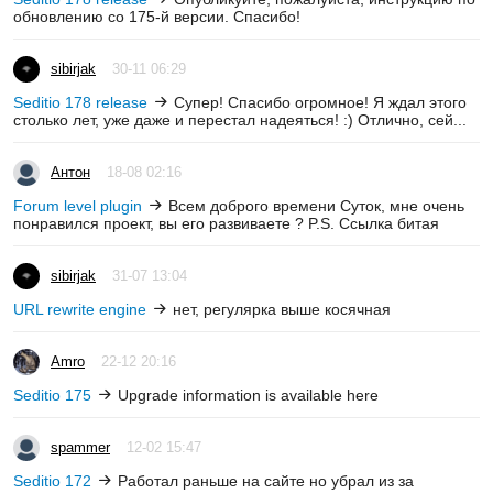
обновлению со 175-й версии. Спасибо!
sibirjak
30-11 06:29
Seditio 178 release
Супер! Спасибо огромное! Я ждал этого
столько лет, уже даже и перестал надеяться! :) Отлично, сей...
Антон
18-08 02:16
Forum level plugin
Всем доброго времени Суток, мне очень
понравился проект, вы его развиваете ? P.S. Ссылка битая
sibirjak
31-07 13:04
URL rewrite engine
нет, регулярка выше косячная
Amro
22-12 20:16
Seditio 175
Upgrade information is available here
spammer
12-02 15:47
Seditio 172
Работал раньше на сайте но убрал из за