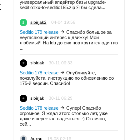
универсальный апдейтер базы upgrade-
seditio1xx-to-seditio185.zip Я бы сдела...
sibirjak2
04-04 19:56
Seditio 179 release
Спасибо большое за
неугасающий интерес к движку! Мой
любимый! На ldu до сих пор крутится один из
...
sibirjak
30-11 06:33
Seditio 178 release
Опубликуйте,
пожалуйста, инструкцию по обновлению со
175-й версии. Спасибо!
sibirjak
30-11 06:29
Seditio 178 release
Супер! Спасибо
огромное! Я ждал этого столько лет, уже
даже и перестал надеяться! :) Отлично,
сей...
Антон
18-08 02:16