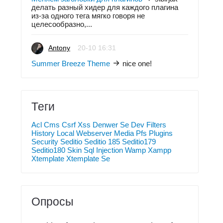
делать разный хидер для каждого плагина
из-за одного тега мягко говоря не
целесообразно,...
Antony
20-10 16:31
Summer Breeze Theme
nice one!
Теги
Acl
Cms
Csrf Xss
Denwer Se
Dev
Filters
History
Local Webserver
Media
Pfs
Plugins
Security
Seditio
Seditio 185
Seditio179
Seditio180
Skin
Sql Injection
Wamp
Xampp
Xtemplate
Xtemplate Se
Опросы