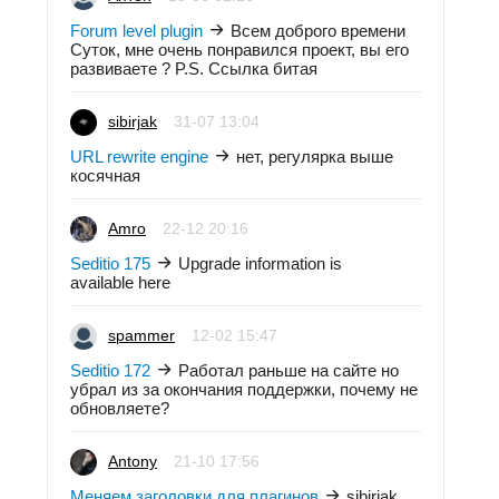
Forum level plugin
Всем доброго времени
Суток, мне очень понравился проект, вы его
развиваете ? P.S. Ссылка битая
sibirjak
31-07 13:04
URL rewrite engine
нет, регулярка выше
косячная
Amro
22-12 20:16
Seditio 175
Upgrade information is
available here
spammer
12-02 15:47
Seditio 172
Работал раньше на сайте но
убрал из за окончания поддержки, почему не
обновляете?
Antony
21-10 17:56
Меняем заголовки для плагинов
sibirjak